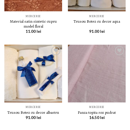
MERCERIE
MERCERIE
Material satin sintetic cupru
Trusou Botez cu decor aqua
model floral
11.00
lei
91.00
lei
LISTA DE
LISTA DE
DORINȚE
DORINȚE
MERCERIE
MERCERIE
Trusou Botez cu decor albastru
Panza topita roz pudrat
91.00
lei
16.50
lei