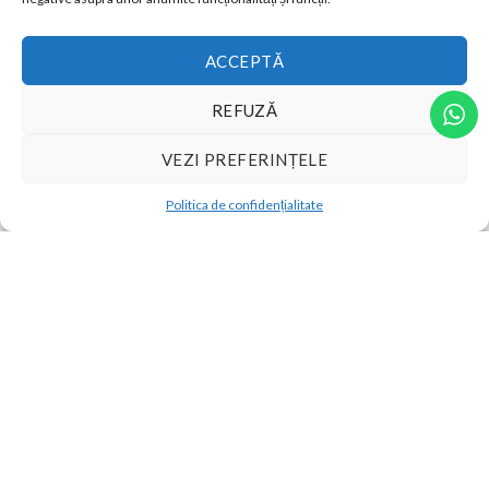
ACCEPTĂ
TEXTILE - METRAJ
TEXTILE - METRAJ
Bumbac satinat alb 2.40m
Bumbac Percale alb
REFUZĂ
latime
19.00
lei
35.00
lei
VEZI PREFERINȚELE
Politica de confidențialitate
LISTA DE
LISTA DE
DORINȚE
DORINȚE
MERCERIE
MERCERIE
Bumbac satinat Damasc
Bumbac satinat Damasc
Deluxe – metraj – verde
Deluxe – metraj – alb
smarald