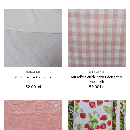
LISTA DE
LISTA DE
DORINȚE
DORINȚE
MERCERIE
MERCERIE
Muselina dubla carou doua fete
Muselina metraj ivoire
roz – alb
52.00
lei
59.00
lei
LISTA DE
LISTA DE