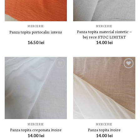
MERCERIE
MERCERIE
Panza topita material sintetic –
Panza topita portocaliu intens
bej rece STOC LIMITAT
16.50
lei
14.00
lei
LISTA DE
LISTA DE
DORINȚE
DORINȚE
MERCERIE
MERCERIE
Panza topita creponata ivoire
Panza topita ivoire
14.00
lei
14.00
lei