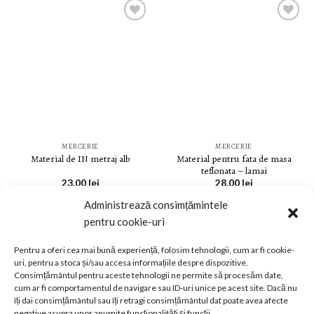
LISTA DE
LISTA DE
DORINȚE
DORINȚE
MERCERIE
MERCERIE
Material pentru fata de masa
Material de IN metraj alb
teflonata – lamai
23.00
lei
28.00
lei
Administrează consimțămintele
pentru cookie-uri
Pentru a oferi cea mai bună experiență, folosim tehnologii, cum ar fi cookie-
uri, pentru a stoca și/sau accesa informațiile despre dispozitive.
Consimțământul pentru aceste tehnologii ne permite să procesăm date,
LISTA DE
LISTA DE
cum ar fi comportamentul de navigare sau ID-uri unice pe acest site. Dacă nu
DORINȚE
DORINȚE
îți dai consimțământul sau îți retragi consimțământul dat poate avea afecte
negative asupra unor anumite funcționalități și funcții.