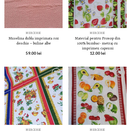
DORINȚE
DORINȚE
MERCERIE
MERCERIE
Muselina dubla imprimata roz
Material pentru Prosop din
deschis – buline albe
100% bumbac- metraj cu
imprimeu capsuni
59.00
lei
12.00
lei
LISTA DE
LISTA DE
DORINȚE
DORINȚE
MERCERIE
MERCERIE