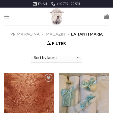
EMAIL
+40 739 192 531
PRIMA PAGINĂ
»
MAGAZIN
»
LA TANTI MARIA
FILTER
LISTA DE
LISTA DE
DORINȚE
DORINȚE