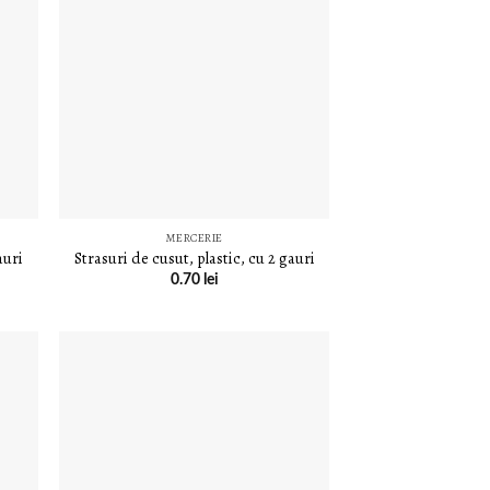
E
LISTA DE
E
DORINȚE
MERCERIE
auri
Strasuri de cusut, plastic, cu 2 gauri
0.70
lei
E
LISTA DE
E
DORINȚE