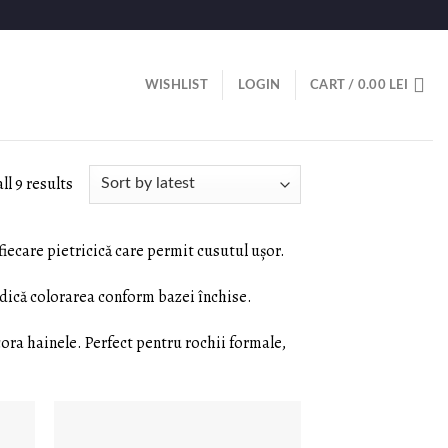
WISHLIST
LOGIN
CART /
0.00
LEI
ll 9 results
fiecare pietricică care permit cusutul ușor.
dică colorarea conform bazei închise.
ecora hainele. Perfect pentru rochii formale,