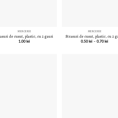
MERCERIE
MERCERIE
asuri de cusut, plastic, cu 2 gauri
Strasuri de cusut, plastic, cu 2 g
1.00
lei
0.50
lei
–
0.70
lei
LISTA DE
LISTA D
DORINȚE
DORINȚ