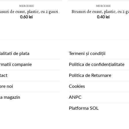
MERCERIE
MERCERIE
asuri de cusut, plastic, cu 2 gauri
Strasuri de cusut, plastic, cu 2 g
0.60
lei
0.40
lei
litati de plata
Termeni și condiții
rmatii companie
Politica de confidențialitate
tact
Politica de Returnare
re noi
Cookies
ta magazin
ANPC
Platforma SOL