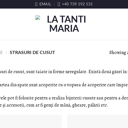
EMAIL
+40 739 192 531
T
Showing a
IE
»
STRASURI DE CUSUT
suri de cusut, sunt taiate in forme neregulate. Există două găuri în 
artea din spate sunt acoperite cu o vopsea de acoperire care împie
rele pot fi folosite pentru a realiza bijuterii cusute sau pentru a d
e și accesorii, cum ar fi genți de mână, gheare, pălării etc.