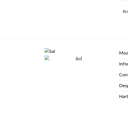
Str
Moda
Info
Con
Desp
Har