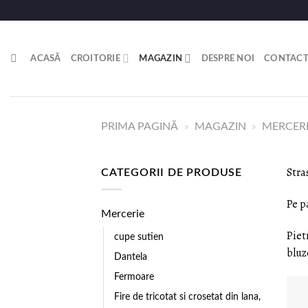
ACASĂ
CROITORIE
MAGAZIN
DESPRE NOI
CONTAC
PRIMA PAGINĂ
»
MAGAZIN
»
MERCER
Stra
CATEGORII DE PRODUSE
Pe p
Mercerie
Piet
cupe sutien
bluz
Dantela
Fermoare
Fire de tricotat si crosetat din lana,