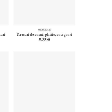
MERCERIE
auri
Strasuri de cusut, plastic, cu 2 gauri
0.30
lei
E
LISTA DE
E
DORINȚE