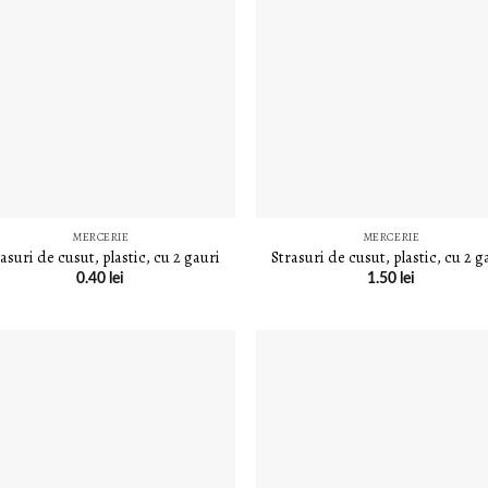
LISTA DE
LISTA D
DORINȚE
DORINȚ
MERCERIE
MERCERIE
asuri de cusut, plastic, cu 2 gauri
Strasuri de cusut, plastic, cu 2 g
0.40
lei
1.50
lei
LISTA DE
LISTA D
DORINȚE
DORINȚ