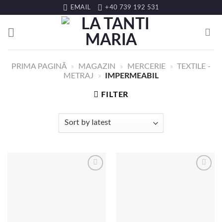
EMAIL
+40 739 192 531
PRIMA PAGINĂ
»
MAGAZIN
»
MERCERIE
»
TEXTILE -
METRAJ
»
IMPERMEABIL
FILTER
LISTA DE
LISTA DE
DORINȚE
DORINȚE