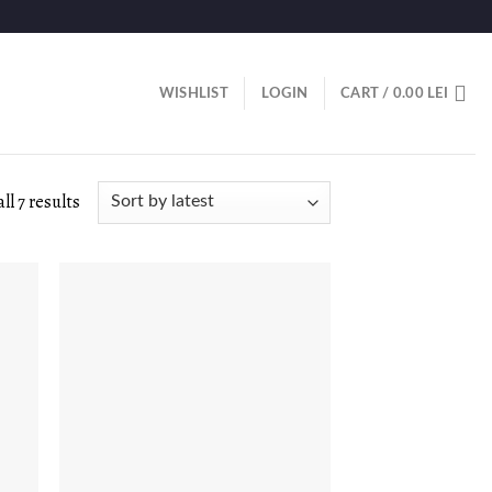
WISHLIST
LOGIN
CART /
0.00
LEI
ll 7 results
LISTA DE
DORINȚE