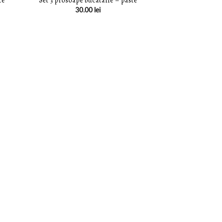
te
Set 3 prosoape bucatarie – paste
30.00
lei