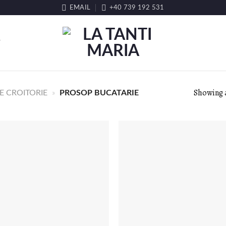
EMAIL
+40 739 192 531
T
Showing a
 CROITORIE
»
PROSOP BUCATARIE
LISTA DE
LISTA DE
DORINȚE
DORINȚE