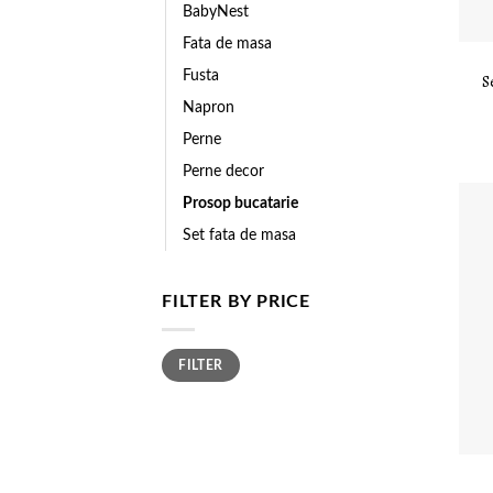
BabyNest
Fata de masa
Fusta
S
Napron
Perne
Perne decor
Prosop bucatarie
Set fata de masa
FILTER BY PRICE
Min
Max
FILTER
price
price