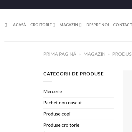
Skip
to
content
ACASĂ
CROITORIE
MAGAZIN
DESPRE NOI
CONTAC
PRIMA PAGINĂ
»
MAGAZIN
»
PRODUSE
CATEGORII DE PRODUSE
Mercerie
Pachet nou nascut
Produse copii
Produse croitorie