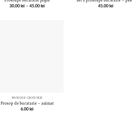
Prosoape bucatarie pique
Set 5 prosoape bucatarie – pas
30.00
lei
–
45.00
lei
45.00
lei
LISTA DE
DORINȚE
PRODUSE CROITORIE
Prosop de bucatarie – animat
6.00
lei