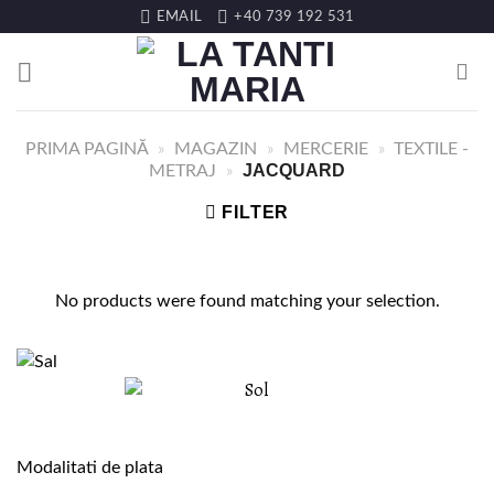
Skip
EMAIL
+40 739 192 531
to
content
PRIMA PAGINĂ
»
MAGAZIN
»
MERCERIE
»
TEXTILE -
JACQUARD
METRAJ
»
FILTER
No products were found matching your selection.
Modalitati de plata