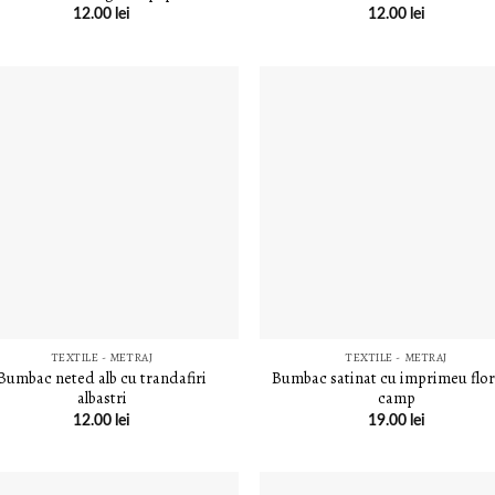
12.00
lei
12.00
lei
LISTA DE
LISTA D
DORINȚE
DORINȚ
TEXTILE - METRAJ
TEXTILE - METRAJ
Bumbac neted alb cu trandafiri
Bumbac satinat cu imprimeu flor
albastri
camp
12.00
lei
19.00
lei