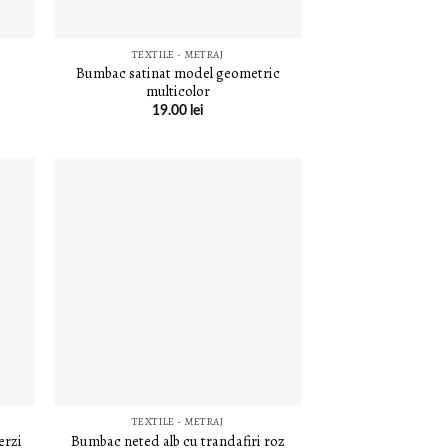
TEXTILE - METRAJ
Bumbac satinat model geometric
multicolor
19.00
lei
E
LISTA DE
E
DORINȚE
TEXTILE - METRAJ
erzi
Bumbac neted alb cu trandafiri roz