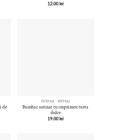
12.00
lei
E
LISTA DE
E
DORINȚE
TEXTILE - METRAJ
i de
Bumbac satinat cu imprimeu turta
dulce
19.00
lei