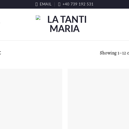
EMAIL
+40 739 192 531
T
Showing 1–12 of
C
LISTA DE
LISTA D
DORINȚE
DORINȚ