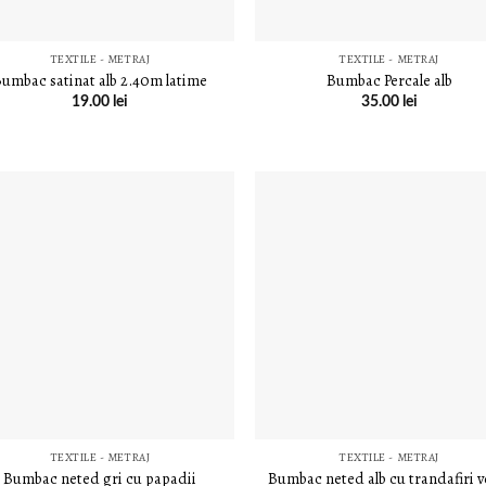
TEXTILE - METRAJ
TEXTILE - METRAJ
umbac satinat alb 2.40m latime
Bumbac Percale alb
19.00
lei
35.00
lei
LISTA DE
LISTA D
DORINȚE
DORINȚ
TEXTILE - METRAJ
TEXTILE - METRAJ
Bumbac neted gri cu papadii
Bumbac neted alb cu trandafiri v