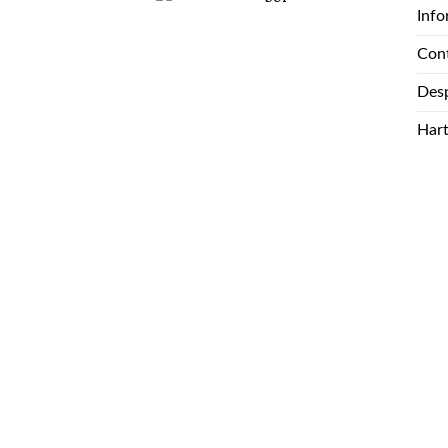
Info
Con
Desp
Har