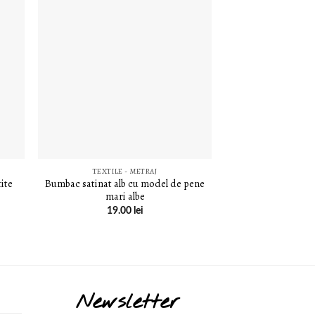
E
LISTA DE
E
DORINȚE
TEXTILE - METRAJ
ite
Bumbac satinat alb cu model de pene
mari albe
19.00
lei
Newsletter