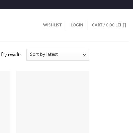
WISHLIST
LOGIN
CART /
0.00
LEI
 17 results
E
LISTA DE
E
DORINȚE