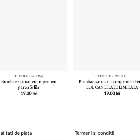
LISTA DE
LISTA D
DORINȚE
DORINȚ
TEXTILE - METRAJ
TEXTILE - METRAJ
Bumbac satinat cu imprimeu
Bumbac satinat cu imprimeu Fet
garoafe lila
LOL CANTITATE LIMITATA
19.00
lei
19.00
lei
litati de plata
Termeni și condiții