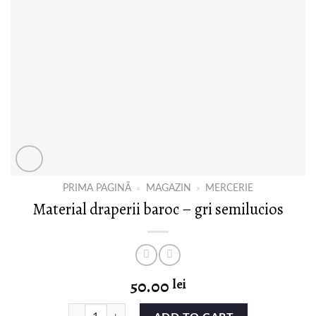
PRIMA PAGINĂ
»
MAGAZIN
»
MERCERIE
Material draperii baroc – gri semilucios
50.00
lei
Material draperii baroc - gri semilucios quantity