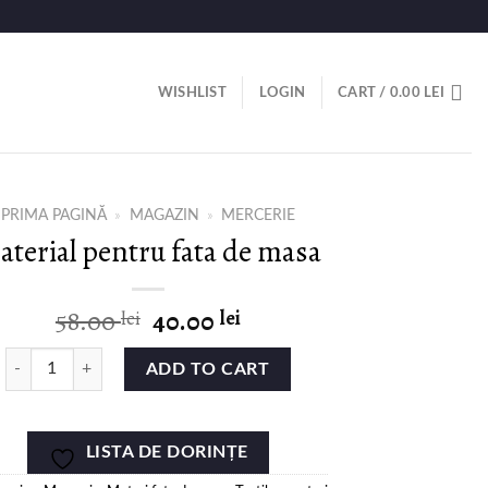
WISHLIST
LOGIN
CART /
0.00
LEI
PRIMA PAGINĂ
»
MAGAZIN
»
MERCERIE
aterial pentru fata de masa
58.00
40.00
lei
lei
ADD TO CART
LISTA DE DORINȚE