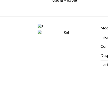
0.50
lei
–
0.70
lei
Moda
Info
Con
Desp
Har