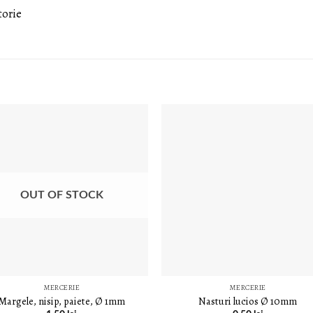
torie
LISTA DE
LISTA DE
DORINȚE
DORINȚ
OUT OF STOCK
MERCERIE
MERCERIE
Margele, nisip, paiete, Ø 1mm
Nasturi lucios Ø 10mm