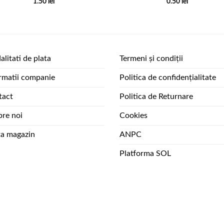
1.50
lei
0.50
lei
litati de plata
Termeni și condiții
rmatii companie
Politica de confidențialitate
tact
Politica de Returnare
re noi
Cookies
ta magazin
ANPC
Platforma SOL