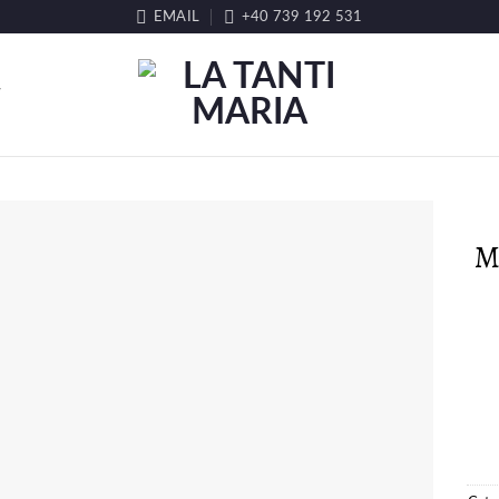
EMAIL
+40 739 192 531
T
M
LISTA DE
DORINȚE