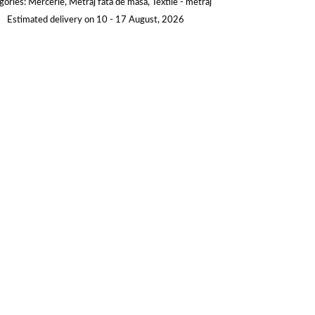
gories:
Mercerie
,
Metraj fata de masa
,
Textile - metraj
Estimated delivery on 10 - 17 August, 2026