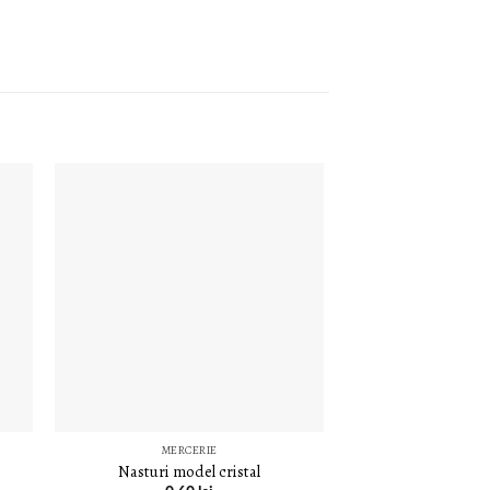
LISTA DE
E
DORINȚE
MERCERIE
MERCE
Nasturi model cristal
Nasturi transpar