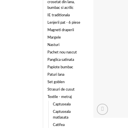
crosetat din lana,
bumbac si acrilic
IE traditionala
Lenjerii pat - 6 piese
Magneti draperii
Margele
Nasturi
Pachet nou nascut
Panglica satinata
Papiote bumbac
Paturi lana
Set goblen
Strasuri de cusut
Textile - metraj
Captuseala
Captuseala
matlasata
Catifea