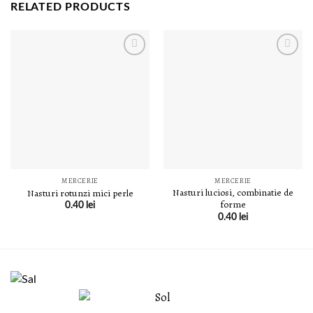
RELATED PRODUCTS
LISTA DE
LISTA DE
DORINȚE
DORINȚE
MERCERIE
MERCERIE
Nasturi luciosi, combinatie de
Nasturi rotunzi mici perle
forme
0.40
lei
0.40
lei