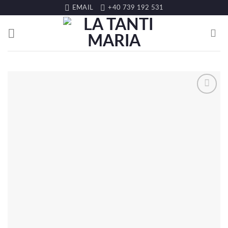
EMAIL
+40 739 192 531
LISTA DE
DORINȚE