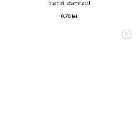
Nasturi, efect metal
0.70
lei
LISTA DE
DORINȚE