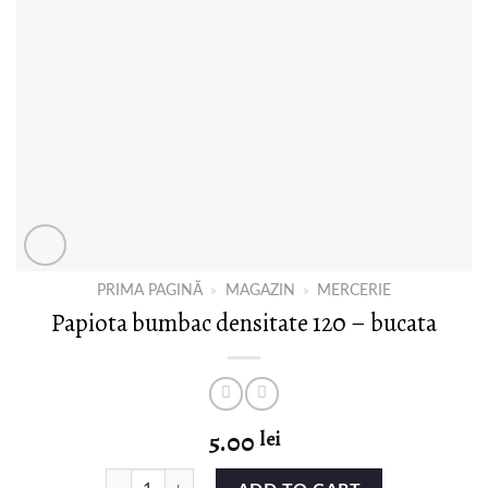
PRIMA PAGINĂ
»
MAGAZIN
»
MERCERIE
Papiota bumbac densitate 120 – bucata
5.00
lei
Papiota bumbac densitate 120 - bucata quantity