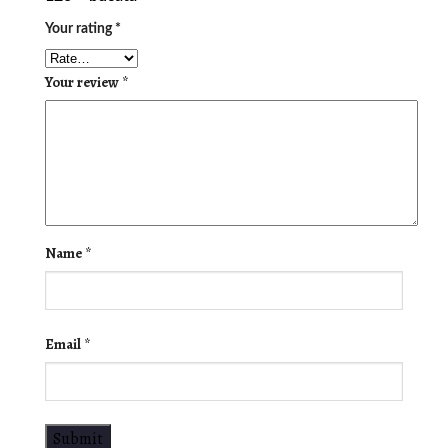
Your rating
*
Your review
*
Name
*
Email
*