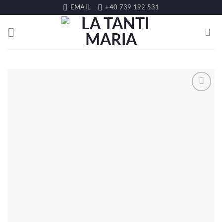
EMAIL
+40 739 192 531
LISTA DE
DORINȚE