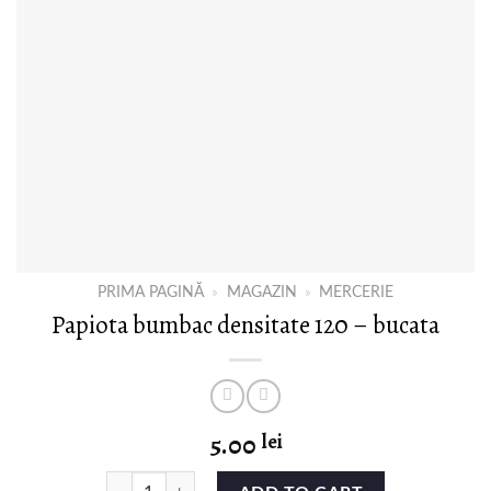
PRIMA PAGINĂ
»
MAGAZIN
»
MERCERIE
Papiota bumbac densitate 120 – bucata
5.00
lei