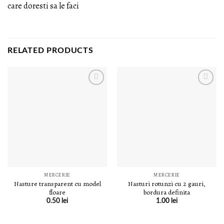
care doresti sa le faci
RELATED PRODUCTS
LISTA DE
LISTA DE
DORINȚE
DORINȚE
MERCERIE
MERCERIE
Nasture transparent cu model
Nasturi rotunzi cu 2 gauri,
floare
bordura definita
0.50
lei
1.00
lei